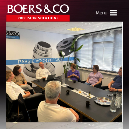
Menu
HOME
BOERS & CO
MACHINING
MECHATRONICS
SHEET METAL
PRODUCTS
CONTACT
Verhuizing Atlas
Nieuws
Vacatures
Boers & Co Relatie
Boers HR
mijn Boers & Co