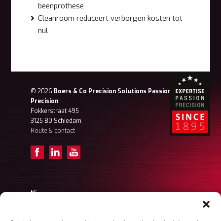
beenprothese
Cleanroom reduceert verborgen kosten tot
nul
© 2026
Boers & Co Precision Solutions Passion for
Precision
Fokkerstraat 495
3125 BD Schiedam
Route & contact
Nieuws
Achter de schermen – Tristan (Projectengineer)
Achter de schermen – Frank Ordermanager