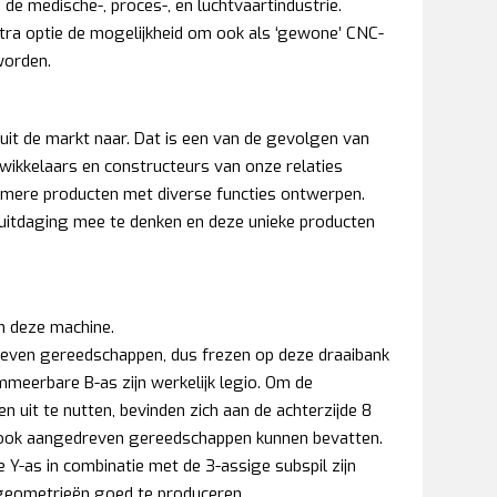
de medische-, proces-, en luchtvaartindustrie.
tra optie de mogelijkheid om ook als ‘gewone’ CNC-
worden.
uit de markt naar. Dat is een van de gevolgen van
ikkelaars en constructeurs van onze relaties
mmere producten met diverse functies ontwerpen.
uitdaging mee te denken en deze unieke producten
 in deze machine.
even gereedschappen, dus frezen op deze draaibank
mmeerbare B-as zijn werkelijk legio. Om de
 uit te nutten, bevinden zich aan de achterzijde 8
ook aangedreven gereedschappen kunnen bevatten.
-as in combinatie met de 3-assige subspil zijn
eometrieën goed te produceren.