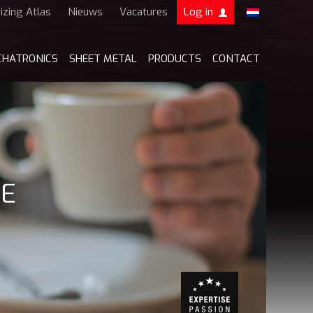
izing Atlas
Nieuws
Vacatures
Log in
Boers & Co Relatie
CHATRONICS
SHEET METAL
PRODUCTS
CONTACT
Boers HR
mijn Boers & Co
TE