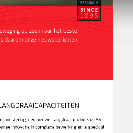
beweging op zoek naar het beste
ees daarom onze nieuwsberichten
LANGDRAAICAPACITEITEN
e investering, een nieuwe Langdraaimachine: de SV-
panse innovatie in complexe bewerking en is speciaal