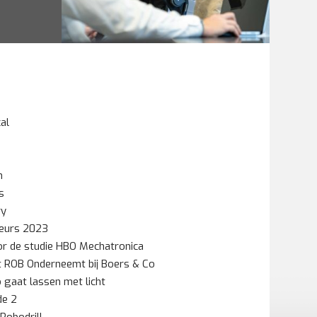
al
n
s
ry
beurs 2023
or de studie HBO Mechatronica
 ROB Onderneemt bij Boers & Co
 gaat lassen met licht
de 2