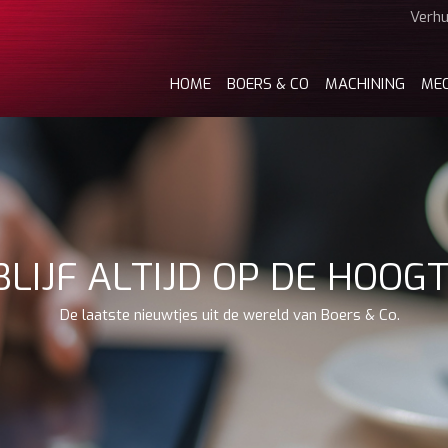
Verhu
HOME
BOERS & CO
MACHINING
ME
BLIJF ALTIJD OP DE HOOG
De laatste nieuwtjes uit de wereld van Boers & Co.