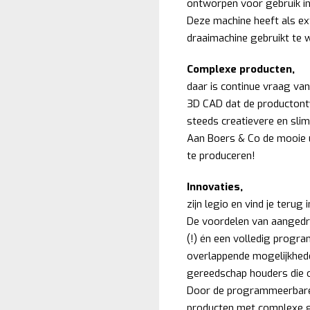
ontworpen voor gebruik in 
Deze machine heeft als ex
draaimachine gebruikt te 
Complexe producten,
daar is continue vraag van
3D CAD dat de productontw
steeds creatievere en sli
Aan Boers & Co de mooie 
te produceren!
Innovaties,
zijn legio en vind je terug
De voordelen van aangedr
(!) én een volledig progra
overlappende mogelijkheden
gereedschap houders die 
Door de programmeerbare Y
producten met complexe g