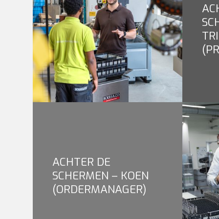
AC
SC
TR
(P
ACHTER DE
SCHERMEN – KOEN
(ORDERMANAGER)