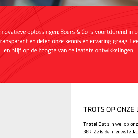
nnovatieve oplossingen; Boers & Co is voortdurend in 
 transparant en delen onze kennis en ervaring graag. L
en blijf op de hoogte van de laatste ontwikkelingen.
TROTS OP ONZE 
Trots!
Dat zijn we op onz
38R. Ze is de nieuwste Ja