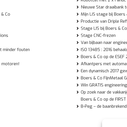
Robotcel met 2 x Fanuc 
Nieuwe Star draaibank 
s & Co
Mijn LiS stage bij Boers
Productie van Driple Refi
Stage LIS bij Boers & Co
tions
Stage CNC-frezen
Van bijbaan naar engine
t minder fouten
ISO 13485 : 2016 behaal
Boers & Co op de ESEF 
e motoren!
Afkantpers met automa
Een dynamisch 2017 ge
Boers & Co FijnMetaal G
Win GRATIS engineering
Op zoek naar de vakkan
Boers & Co op de FIRS
B-Peg – de baanbreken