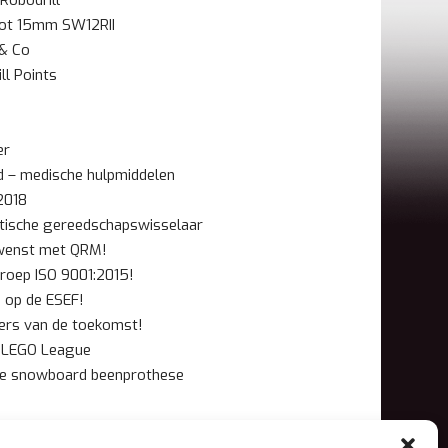
Robodrill
tot 15mm SW12RII
 & Co
ll Points
er
d – medische hulpmiddelen
2018
tische gereedschapswisselaar
wenst met QRM!
roep ISO 9001:2015!
 op de ESEF!
jers van de toekomst!
T LEGO League
de snowboard beenprothese