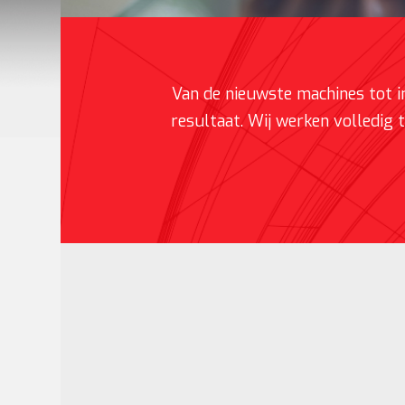
Van de nieuwste machines tot i
resultaat. Wij werken volledig