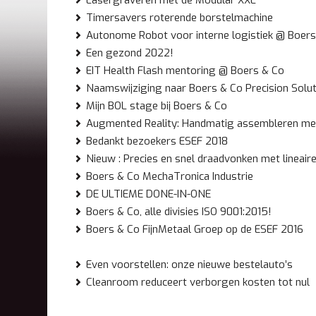
Lasergraveren met de Modular XXL
Timersavers roterende borstelmachine
Autonome Robot voor interne logistiek @ Boer
Een gezond 2022!
EIT Health Flash mentoring @ Boers & Co
Naamswijziging naar Boers & Co Precision Solu
Mijn BOL stage bij Boers & Co
Augmented Reality: Handmatig assembleren me
Bedankt bezoekers ESEF 2018
Nieuw : Precies en snel draadvonken met lineair
Boers & Co MechaTronica Industrie
DE ULTIEME DONE-IN-ONE
Boers & Co, alle divisies ISO 9001:2015!
Boers & Co FijnMetaal Groep op de ESEF 2016
Even voorstellen: onze nieuwe bestelauto’s
Cleanroom reduceert verborgen kosten tot nul