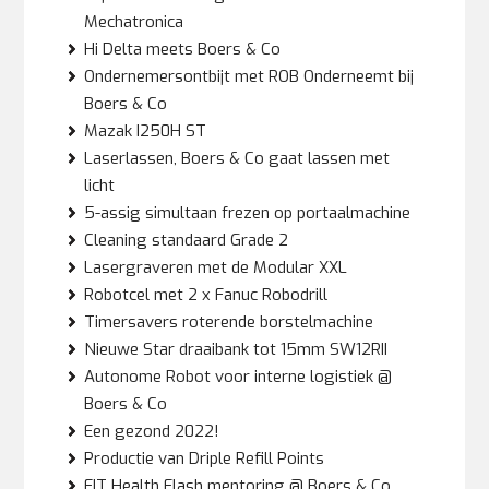
Mechatronica
Hi Delta meets Boers & Co
Ondernemersontbijt met ROB Onderneemt bij
Boers & Co
Mazak I250H ST
Laserlassen, Boers & Co gaat lassen met
licht
5-assig simultaan frezen op portaalmachine
Cleaning standaard Grade 2
Lasergraveren met de Modular XXL
Robotcel met 2 x Fanuc Robodrill
Timersavers roterende borstelmachine
Nieuwe Star draaibank tot 15mm SW12RII
Autonome Robot voor interne logistiek @
Boers & Co
Een gezond 2022!
Productie van Driple Refill Points
EIT Health Flash mentoring @ Boers & Co