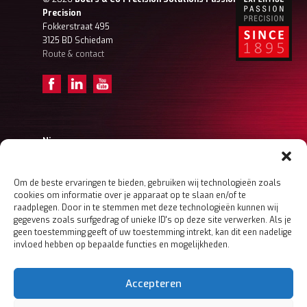
Precision
Fokkerstraat 495
3125 BD Schiedam
Route & contact
Nieuws
Achter de schermen – Tristan (Projectengineer)
Achter de schermen – Frank Ordermanager
Achter de schermen – Koen (Ordermanager)
Om de beste ervaringen te bieden, gebruiken wij technologieën zoals
cookies om informatie over je apparaat op te slaan en/of te
Meer nieuws
raadplegen. Door in te stemmen met deze technologieën kunnen wij
gegevens zoals surfgedrag of unieke ID's op deze site verwerken. Als je
geen toestemming geeft of uw toestemming intrekt, kan dit een nadelige
invloed hebben op bepaalde functies en mogelijkheden.
Home
Boers & Co
MACHINING
Accepteren
MECHATRONICS
SHEET METAL