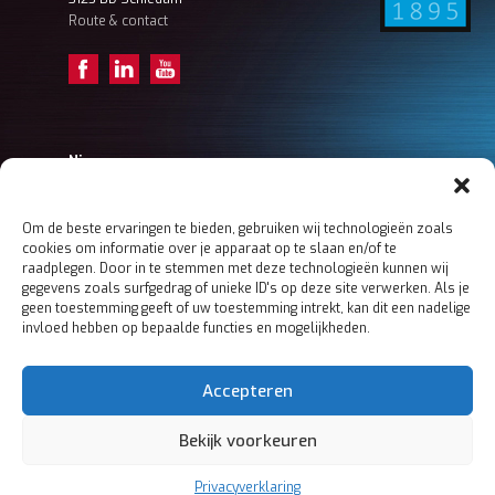
Route & contact
Nieuws
Achter de schermen – Tristan (Projectengineer)
Achter de schermen – Frank Ordermanager
Achter de schermen – Koen (Ordermanager)
Om de beste ervaringen te bieden, gebruiken wij technologieën zoals
cookies om informatie over je apparaat op te slaan en/of te
Meer nieuws
raadplegen. Door in te stemmen met deze technologieën kunnen wij
gegevens zoals surfgedrag of unieke ID's op deze site verwerken. Als je
geen toestemming geeft of uw toestemming intrekt, kan dit een nadelige
invloed hebben op bepaalde functies en mogelijkheden.
Home
Boers & Co
MACHINING
Accepteren
MECHATRONICS
SHEET METAL
Bekijk voorkeuren
Contact
Privacy- en cookieverklaring
Privacyverklaring