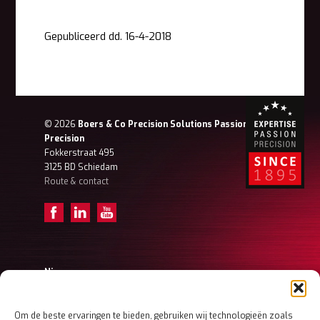
Gepubliceerd dd. 16-4-2018
© 2026
Boers & Co Precision Solutions Passion for
Precision
Fokkerstraat 495
3125 BD Schiedam
Route & contact
Nieuws
Achter de schermen – Tristan (Projectengineer)
Achter de schermen – Frank Ordermanager
Achter de schermen – Koen (Ordermanager)
Om de beste ervaringen te bieden, gebruiken wij technologieën zoals