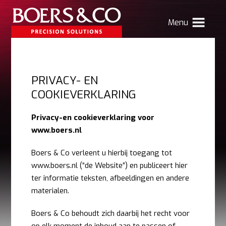
Menu
HOME
PRIVACY- EN
BOERS & CO
COOKIEVERKLARING
MACHINING
Privacy-en cookieverklaring voor
MECHATRONICS
www.boers.nl
SHEET METAL
Boers & Co verleent u hierbij toegang tot
PRODUCTS
www.boers.nl (“de Website”) en publiceert hier
ter informatie teksten, afbeeldingen en andere
CONTACT
materialen.
Verhuizing Atlas
Nieuws
Vacatures
Boers & Co behoudt zich daarbij het recht voor
Boers & Co Relatie
Boers HR
mijn Boers & Co