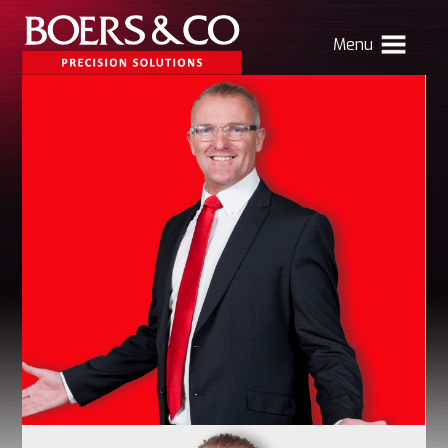
Menu
HOME
BOERS & CO
MACHINING
MECHATRONICS
SHEET METAL
PRODUCTS
CONTACT
Verhuizing Atlas
Nieuws
Vacatures
Boers & Co Relatie
Boers HR
mijn Boers & Co