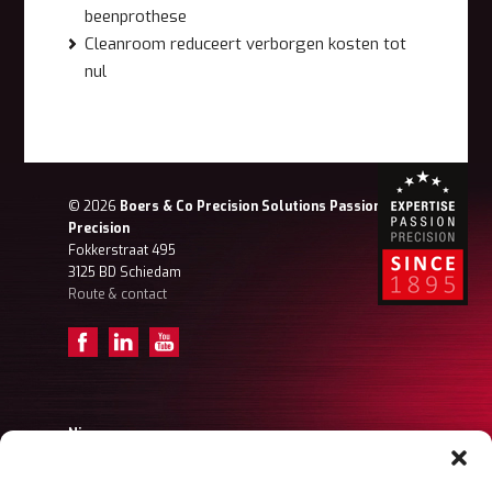
beenprothese
Cleanroom reduceert verborgen kosten tot
nul
© 2026
Boers & Co Precision Solutions Passion for
Precision
Fokkerstraat 495
3125 BD Schiedam
Route & contact
Nieuws
Achter de schermen – Tristan (Projectengineer)
Achter de schermen – Frank Ordermanager