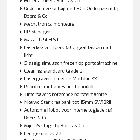
Hi Delta meets Boers & Co
Ondernemersontbijt met ROB Onderneemt bij
Boers & Co
Mechatronica monteurs
HR Manager
Mazak I250H ST
Laserlassen, Boers & Co gaat lassen met
licht
5-assig simultaan frezen op portaalmachine
Cleaning standaard Grade 2
Lasergraveren met de Modular XXL
Robotcel met 2 x Fanuc Robodrill
Timersavers roterende borstelmachine
Nieuwe Star draaibank tot 15mm SW12RII
Autonome Robot voor interne logistiek @
Boers & Co
Mijn LiS stage bij Boers & Co
Een gezond 2022!