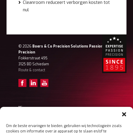
Cleanroom reduceert verborgen kosten tot
nul
© 2026
Boers & Co Precision Solutions Passion for
Precision
Fokkerstraat 495
3125 BD Schiedam
Route & contact
Nieuws
Achter de schermen – Tristan (Projectengineer)
Achter de schermen – Frank Ordermanager
Achter de schermen – Koen (Ordermanager)
Om de beste ervaringen te bieden, gebruiken wij technologieën zoals
cookies om informatie over je apparaat op te slaan en/of te
Meer nieuws