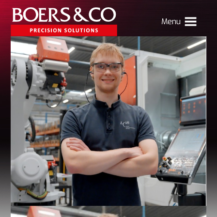
Menu
HOME
BOERS & CO
MACHINING
MECHATRONICS
SHEET METAL
PRODUCTS
CONTACT
Verhuizing Atlas
Nieuws
Vacatures
Boers & Co Relatie
Boers HR
mijn Boers & Co