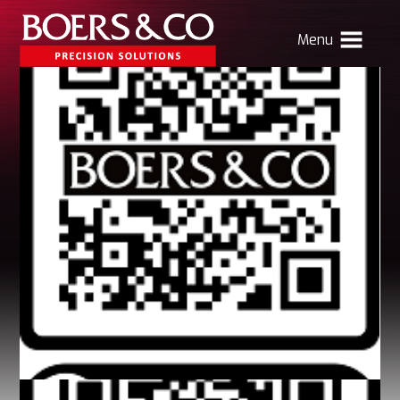
Menu
HOME
BOERS & CO
MACHINING
MECHATRONICS
SHEET METAL
PRODUCTS
CONTACT
Verhuizing Atlas
Nieuws
Vacatures
Boers & Co Relatie
Boers HR
mijn Boers & Co