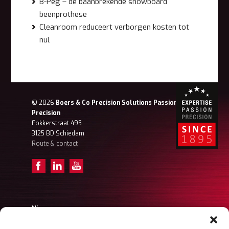
B-Peg – de baanbrekende snowboard
beenprothese
Cleanroom reduceert verborgen kosten tot
nul
© 2026
Boers & Co Precision Solutions Passion for
Precision
Fokkerstraat 495
3125 BD Schiedam
Route & contact
Nieuws
Achter de schermen – Tristan (Projectengineer)