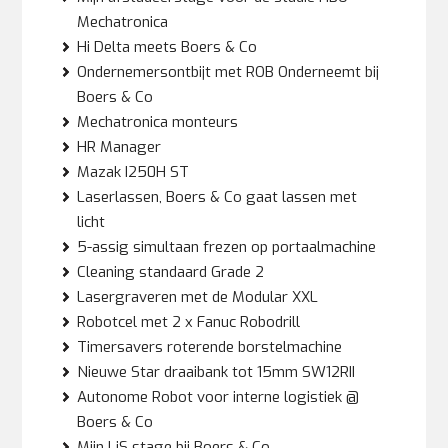
Mechatronica
Hi Delta meets Boers & Co
Ondernemersontbijt met ROB Onderneemt bij
Boers & Co
Mechatronica monteurs
HR Manager
Mazak I250H ST
Laserlassen, Boers & Co gaat lassen met
licht
5-assig simultaan frezen op portaalmachine
Cleaning standaard Grade 2
Lasergraveren met de Modular XXL
Robotcel met 2 x Fanuc Robodrill
Timersavers roterende borstelmachine
Nieuwe Star draaibank tot 15mm SW12RII
Autonome Robot voor interne logistiek @
Boers & Co
Mijn LiS stage bij Boers & Co