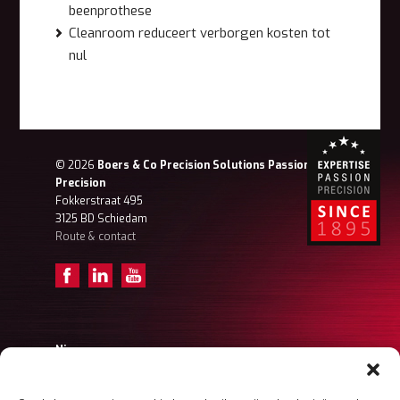
beenprothese
Cleanroom reduceert verborgen kosten tot
nul
© 2026
Boers & Co Precision Solutions Passion for
Precision
Fokkerstraat 495
3125 BD Schiedam
Route & contact
Nieuws
Achter de schermen – Tristan (Projectengineer)
Achter de schermen – Frank Ordermanager