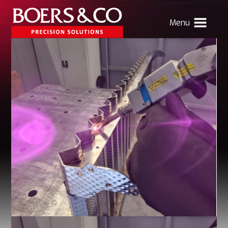
Menu
HOME
BOERS & CO
MACHINING
MECHATRONICS
SHEET METAL
PRODUCTS
CONTACT
Verhuizing Atlas
Nieuws
Vacatures
Boers & Co Relatie
Boers HR
mijn Boers & Co