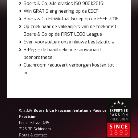
Boers & Co, alle divisies ISO 9001:2015!
Win GRATIS engineering op de ESEF!
Boers & Co FijnMetaal Groep op de ESEF 2016
Op zoek naar de vakkanjers van de toekomst!
Boers & Co op de FIRST LEGO League
Even voorstellen: onze nieuwe bestelauto’s
B-Peg – de baanbrekende snowboard
beenprothese
Cleanroom reduceert verborgen kosten tot
nul
© 2026
Boers & Co Precision Solutions Passion for
Precision
Fokkerstraat 495
3125 BD Schiedam
Route & contact