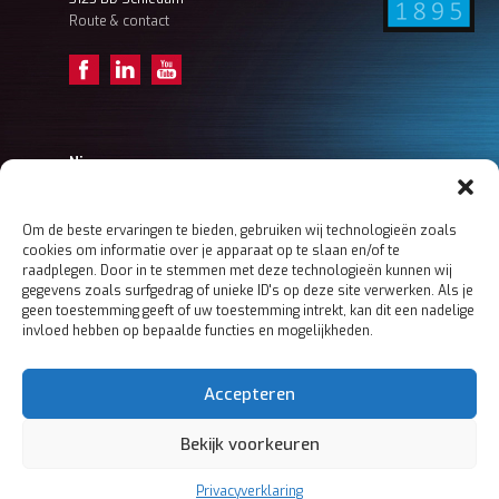
Route & contact
Nieuws
Achter de schermen – Tristan (Projectengineer)
Achter de schermen – Frank Ordermanager
Achter de schermen – Koen (Ordermanager)
Om de beste ervaringen te bieden, gebruiken wij technologieën zoals
cookies om informatie over je apparaat op te slaan en/of te
Meer nieuws
raadplegen. Door in te stemmen met deze technologieën kunnen wij
gegevens zoals surfgedrag of unieke ID's op deze site verwerken. Als je
geen toestemming geeft of uw toestemming intrekt, kan dit een nadelige
invloed hebben op bepaalde functies en mogelijkheden.
Home
Boers & Co
MACHINING
Accepteren
MECHATRONICS
SHEET METAL
Bekijk voorkeuren
Contact
Privacy- en cookieverklaring
Privacyverklaring