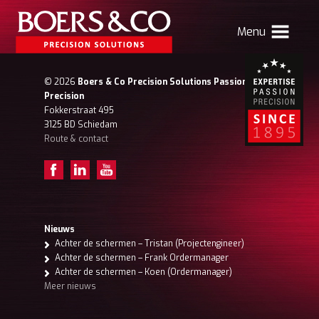
Menu
HOME
© 2026
Boers & Co Precision Solutions Passion for
Precision
BOERS & CO
Fokkerstraat 495
3125 BD Schiedam
Route & contact
MACHINING
MECHATRONICS
SHEET METAL
PRODUCTS
Nieuws
Achter de schermen – Tristan (Projectengineer)
CONTACT
Achter de schermen – Frank Ordermanager
Achter de schermen – Koen (Ordermanager)
Verhuizing Atlas
Nieuws
Vacatures
Meer nieuws
Boers & Co Relatie
Boers HR
mijn Boers & Co