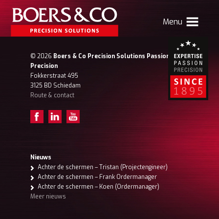
Menu
HOME
© 2026
Boers & Co Precision Solutions Passion for
Precision
BOERS & CO
Fokkerstraat 495
3125 BD Schiedam
Route & contact
MACHINING
MECHATRONICS
SHEET METAL
PRODUCTS
Nieuws
Achter de schermen – Tristan (Projectengineer)
CONTACT
Achter de schermen – Frank Ordermanager
Achter de schermen – Koen (Ordermanager)
Verhuizing Atlas
Nieuws
Vacatures
Meer nieuws
Boers & Co Relatie
Boers HR
mijn Boers & Co