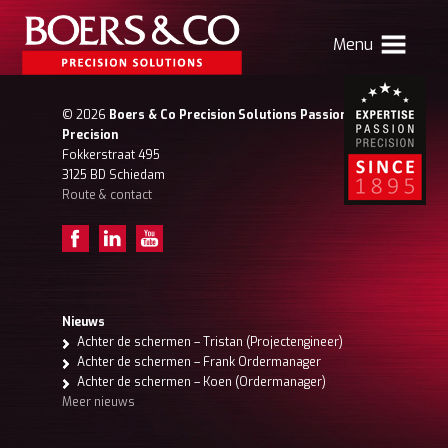
Menu
HOME
© 2026
Boers & Co Precision Solutions Passion for
Precision
BOERS & CO
Fokkerstraat 495
3125 BD Schiedam
Route & contact
MACHINING
MECHATRONICS
SHEET METAL
PRODUCTS
Nieuws
Achter de schermen – Tristan (Projectengineer)
CONTACT
Achter de schermen – Frank Ordermanager
Achter de schermen – Koen (Ordermanager)
Verhuizing Atlas
Nieuws
Vacatures
Meer nieuws
Boers & Co Relatie
Boers HR
mijn Boers & Co