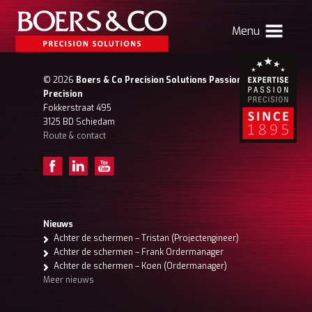
Menu
HOME
© 2026
Boers & Co Precision Solutions Passion for
Precision
BOERS & CO
Fokkerstraat 495
3125 BD Schiedam
Route & contact
MACHINING
MECHATRONICS
SHEET METAL
PRODUCTS
Nieuws
Achter de schermen – Tristan (Projectengineer)
CONTACT
Achter de schermen – Frank Ordermanager
Achter de schermen – Koen (Ordermanager)
Verhuizing Atlas
Nieuws
Vacatures
Meer nieuws
Boers & Co Relatie
Boers HR
mijn Boers & Co