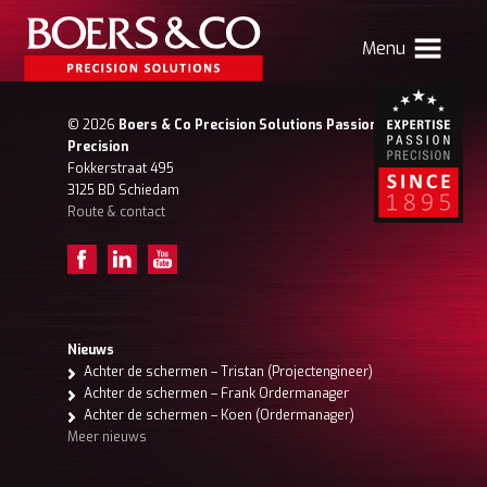
Menu
HOME
© 2026
Boers & Co Precision Solutions Passion for
Precision
BOERS & CO
Fokkerstraat 495
3125 BD Schiedam
Route & contact
MACHINING
MECHATRONICS
SHEET METAL
PRODUCTS
Nieuws
Achter de schermen – Tristan (Projectengineer)
CONTACT
Achter de schermen – Frank Ordermanager
Achter de schermen – Koen (Ordermanager)
Verhuizing Atlas
Nieuws
Vacatures
Meer nieuws
Boers & Co Relatie
Boers HR
mijn Boers & Co