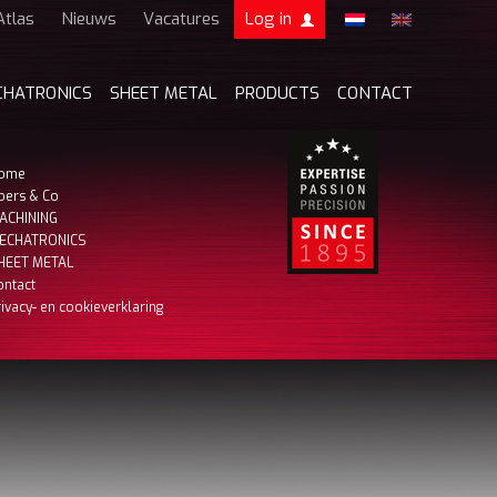
Atlas
Nieuws
Vacatures
Log in
Boers & Co Relatie
CHATRONICS
SHEET METAL
PRODUCTS
CONTACT
Boers HR
mijn Boers & Co
ome
oers & Co
ACHINING
ECHATRONICS
HEET METAL
ontact
rivacy- en cookieverklaring