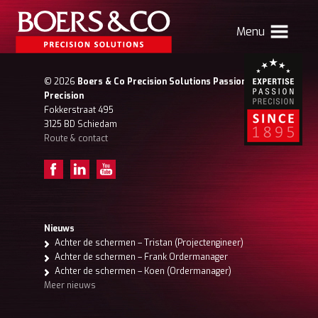
Menu
HOME
© 2026
Boers & Co Precision Solutions Passion for
Precision
BOERS & CO
Fokkerstraat 495
3125 BD Schiedam
Route & contact
MACHINING
MECHATRONICS
SHEET METAL
PRODUCTS
Nieuws
Achter de schermen – Tristan (Projectengineer)
CONTACT
Achter de schermen – Frank Ordermanager
Achter de schermen – Koen (Ordermanager)
Verhuizing Atlas
Nieuws
Vacatures
Meer nieuws
Boers & Co Relatie
Boers HR
mijn Boers & Co