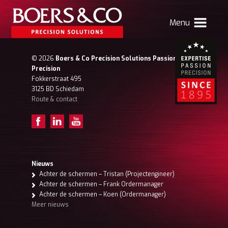
Menu
HOME
© 2026
Boers & Co Precision Solutions Passion for
Precision
BOERS & CO
Fokkerstraat 495
3125 BD Schiedam
Route & contact
MACHINING
MECHATRONICS
SHEET METAL
PRODUCTS
Nieuws
Achter de schermen – Tristan (Projectengineer)
CONTACT
Achter de schermen – Frank Ordermanager
Achter de schermen – Koen (Ordermanager)
Verhuizing Atlas
Nieuws
Vacatures
Meer nieuws
Boers & Co Relatie
Boers HR
mijn Boers & Co