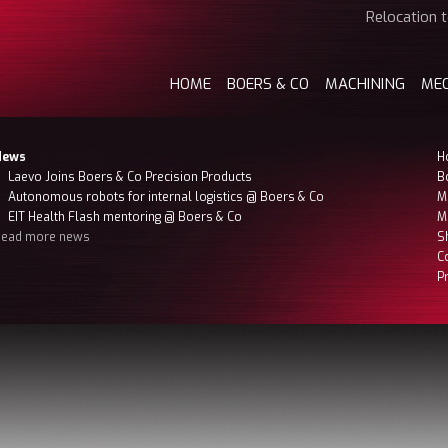
Relocation t
HOME
BOERS & CO
MACHINING
ME
News
H
Laevo Joins Boers & Co Precision Products
B
Autonomous robots for internal logistics @ Boers & Co
M
EIT Health Flash mentoring @ Boers & Co
M
Read more news
S
C
P