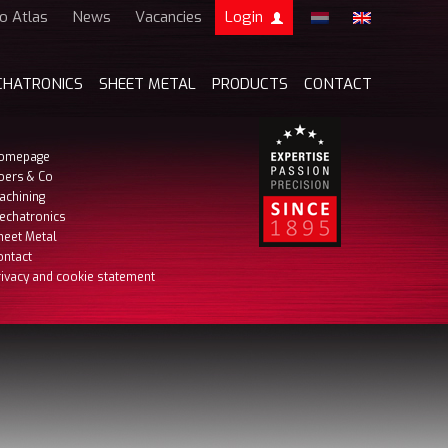
o Atlas
News
Vacancies
Login
Boers & Co
Customer
CHATRONICS
SHEET METAL
PRODUCTS
CONTACT
Boers HR
my Boers & Co
omepage
oers & Co
achining
echatronics
heet Metal
ontact
rivacy and cookie statement