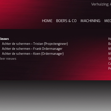
Verhuizing 
HOME
BOERS & CO
MACHINING
ME
Nieuws
H
Achter de schermen – Tristan (Projectengineer)
B
Achter de schermen – Frank Ordermanager
M
Achter de schermen – Koen (Ordermanager)
M
eer nieuws
S
C
P