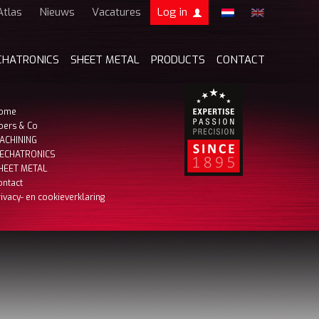
Atlas
Nieuws
Vacatures
Log in
Boers & Co Relatie
CHATRONICS
SHEET METAL
PRODUCTS
CONTACT
Boers HR
mijn Boers & Co
ome
oers & Co
ACHINING
ECHATRONICS
HEET METAL
ontact
rivacy- en cookieverklaring