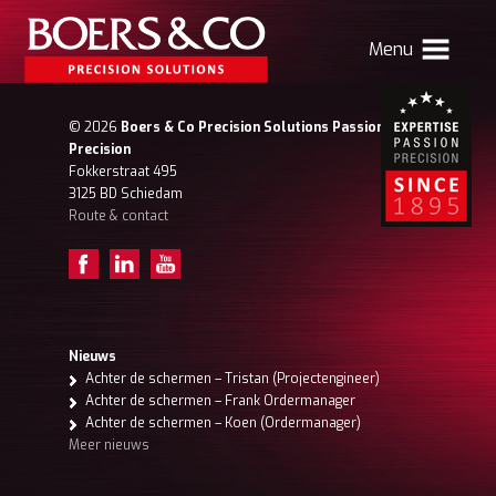
Menu
HOME
© 2026
Boers & Co Precision Solutions Passion for
Precision
BOERS & CO
Fokkerstraat 495
3125 BD Schiedam
Route & contact
MACHINING
MECHATRONICS
SHEET METAL
PRODUCTS
Nieuws
Achter de schermen – Tristan (Projectengineer)
CONTACT
Achter de schermen – Frank Ordermanager
Achter de schermen – Koen (Ordermanager)
Verhuizing Atlas
Nieuws
Vacatures
Meer nieuws
Boers & Co Relatie
Boers HR
mijn Boers & Co