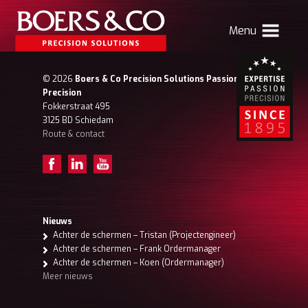
Menu
HOME
© 2026
Boers & Co Precision Solutions Passion for
Precision
BOERS & CO
Fokkerstraat 495
3125 BD Schiedam
Route & contact
MACHINING
MECHATRONICS
SHEET METAL
PRODUCTS
Nieuws
Achter de schermen – Tristan (Projectengineer)
CONTACT
Achter de schermen – Frank Ordermanager
Achter de schermen – Koen (Ordermanager)
Verhuizing Atlas
Nieuws
Vacatures
Meer nieuws
Boers & Co Relatie
Boers HR
mijn Boers & Co