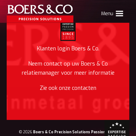
Menu
HOME
BOERS & CO
Klanten login Boers & Co.
MACHINING
Neem contact op uw Boers & Co
relatiemanager voor meer informatie
MECHATRONICS
SHEET METAL
Zie ook onze contacten
PRODUCTS
CONTACT
Verhuizing Atlas
Nieuws
Vacatures
Boers & Co Relatie
Boers HR
mijn Boers & Co
© 2026
Boers & Co Precision Solutions Passion for