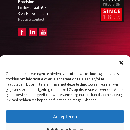
Precision
Fokkerstraat 495
3125 BD Schiedam
Route & contact
Nieuws
Achter de schermen – Tristan (Projectengineer)
Achter de schermen – Frank Ordermanager
Achter de schermen – Koen (Ordermanager)
Om de beste ervaringen te bieden, gebruiken wij technologieën zoals
cookies om informatie over je apparaat op te slaan en/of te
Meer nieuws
raadplegen. Door in te stemmen met deze technologieën kunnen wij
gegevens zoals surfgedrag of unieke ID's op deze site verwerken. Als je
geen toestemming geeft of uw toestemming intrekt, kan dit een nadelige
invloed hebben op bepaalde functies en mogelijkheden.
Home
Boers & Co
MACHINING
Accepteren
MECHATRONICS
SHEET METAL
Bekijk voorkeuren