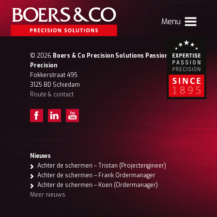
Menu
HOME
© 2026
Boers & Co Precision Solutions Passion for
Precision
BOERS & CO
Fokkerstraat 495
3125 BD Schiedam
Route & contact
MACHINING
MECHATRONICS
SHEET METAL
PRODUCTS
Nieuws
Achter de schermen – Tristan (Projectengineer)
CONTACT
Achter de schermen – Frank Ordermanager
Achter de schermen – Koen (Ordermanager)
Verhuizing Atlas
Nieuws
Vacatures
Meer nieuws
Boers & Co Relatie
Boers HR
mijn Boers & Co