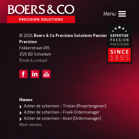
Menu
HOME
© 2026
Boers & Co Precision Solutions Passion for
Precision
BOERS & CO
Fokkerstraat 495
3125 BD Schiedam
Route & contact
MACHINING
MECHATRONICS
SHEET METAL
PRODUCTS
Nieuws
Achter de schermen – Tristan (Projectengineer)
CONTACT
Achter de schermen – Frank Ordermanager
Achter de schermen – Koen (Ordermanager)
Verhuizing Atlas
Nieuws
Vacatures
Meer nieuws
Boers & Co Relatie
Boers HR
mijn Boers & Co