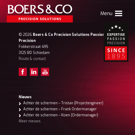
Menu
HOME
© 2026
Boers & Co Precision Solutions Passion for
Precision
BOERS & CO
Fokkerstraat 495
3125 BD Schiedam
Route & contact
MACHINING
MECHATRONICS
SHEET METAL
PRODUCTS
Nieuws
Achter de schermen – Tristan (Projectengineer)
CONTACT
Achter de schermen – Frank Ordermanager
Achter de schermen – Koen (Ordermanager)
Verhuizing Atlas
Nieuws
Vacatures
Meer nieuws
Boers & Co Relatie
Boers HR
mijn Boers & Co