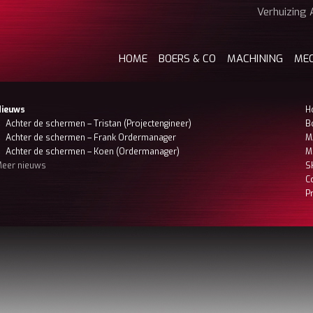
Verhuizing 
HOME
BOERS & CO
MACHINING
ME
Nieuws
H
Achter de schermen – Tristan (Projectengineer)
B
Achter de schermen – Frank Ordermanager
M
Achter de schermen – Koen (Ordermanager)
M
eer nieuws
S
C
P