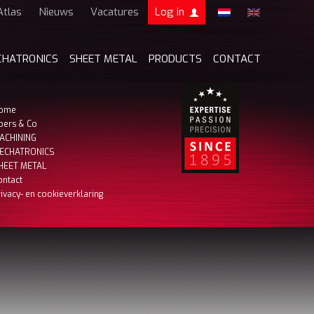
Atlas
Nieuws
Vacatures
Log in
Boers & Co Relatie
CHATRONICS
SHEET METAL
PRODUCTS
CONTACT
Boers HR
mijn Boers & Co
ome
oers & Co
ACHINING
ECHATRONICS
HEET METAL
ontact
rivacy- en cookieverklaring