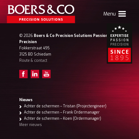
Menu
HOME
© 2026
Boers & Co Precision Solutions Passion for
Precision
BOERS & CO
Fokkerstraat 495
3125 BD Schiedam
Route & contact
MACHINING
MECHATRONICS
SHEET METAL
PRODUCTS
Nieuws
Achter de schermen – Tristan (Projectengineer)
CONTACT
Achter de schermen – Frank Ordermanager
Achter de schermen – Koen (Ordermanager)
Verhuizing Atlas
Nieuws
Vacatures
Meer nieuws
Boers & Co Relatie
Boers HR
mijn Boers & Co