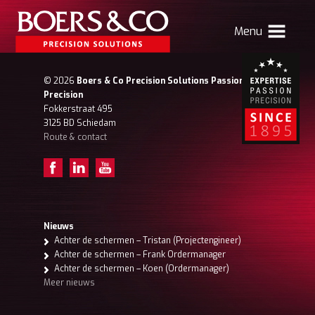
Menu
HOME
© 2026
Boers & Co Precision Solutions Passion for
Precision
BOERS & CO
Fokkerstraat 495
3125 BD Schiedam
Route & contact
MACHINING
MECHATRONICS
SHEET METAL
PRODUCTS
Nieuws
Achter de schermen – Tristan (Projectengineer)
CONTACT
Achter de schermen – Frank Ordermanager
Achter de schermen – Koen (Ordermanager)
Verhuizing Atlas
Nieuws
Vacatures
Meer nieuws
Boers & Co Relatie
Boers HR
mijn Boers & Co