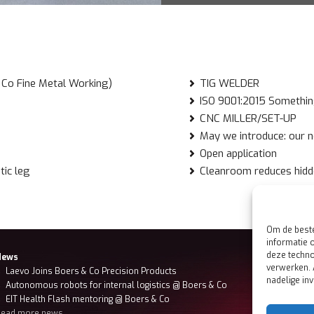
 Co Fine Metal Working)
TIG WELDER
ISO 9001:2015 Somethin
CNC MILLER/SET-UP
May we introduce: our n
Open application
ic leg
Cleanroom reduces hidd
Om de beste
informatie 
deze techno
News
H
verwerken. 
Laevo Joins Boers & Co Precision Products
B
nadelige in
Autonomous robots for internal logistics @ Boers & Co
M
EIT Health Flash mentoring @ Boers & Co
M
Read more news
S