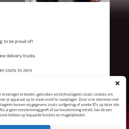
g to be proud of!
ew delivery trucks
en costs to zero
 ervaringen te bieden, gebruiken wij technologieën zoals cookies om
over je apparaat op te slaan en/of te raadplegen. Door in te stemmen met
logieën kunnen wij gegevens zoals surfgedrag of unieke ID's op deze site
omepage
Als je geen toestemming geeft of uw toestemming intrekt, kan dit een
oers & Co
vloed hebben op bepaalde functies en mogelijkheden.
achining
echatronics
heet Metal