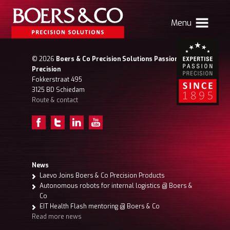
Menu
HOME
© 2026
Boers & Co Precision Solutions Passion for
Precision
BOERS & CO
Fokkerstraat 495
3125 BD Schiedam
Route & contact
MACHINING
MECHATRONICS
SHEET METAL
PRODUCTS
News
Laevo Joins Boers & Co Precision Products
CONTACT
Autonomous robots for internal logistics @ Boers &
Co
Relocation to Atlas
News
Vacancies
EIT Health Flash mentoring @ Boers & Co
Read more news
Boers & Co Customer
Boers HR
my Boers & Co