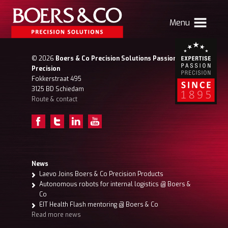
Menu
HOME
© 2026
Boers & Co Precision Solutions Passion for
Precision
BOERS & CO
Fokkerstraat 495
3125 BD Schiedam
Route & contact
MACHINING
MECHATRONICS
SHEET METAL
PRODUCTS
News
Laevo Joins Boers & Co Precision Products
CONTACT
Autonomous robots for internal logistics @ Boers &
Co
Relocation to Atlas
News
Vacancies
EIT Health Flash mentoring @ Boers & Co
Read more news
Boers & Co Customer
Boers HR
my Boers & Co